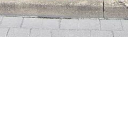
IHR VIRTUELLER
UNSERER 360-GR
Neugierig geworden?
NTERNEHMEN
LEISTUNGEN