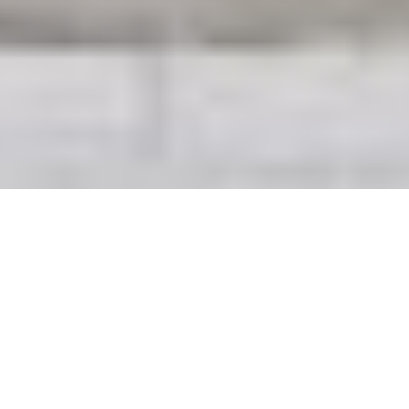
5 VERSPRECHEN -
1 ZIEL: IHRE
ZUFRIEDENHEIT.
Mit Tradition in die Moderne -
als Familienunternehmen
bringen wir 50 Jahre Erfahrung bei zukunftsweisenden