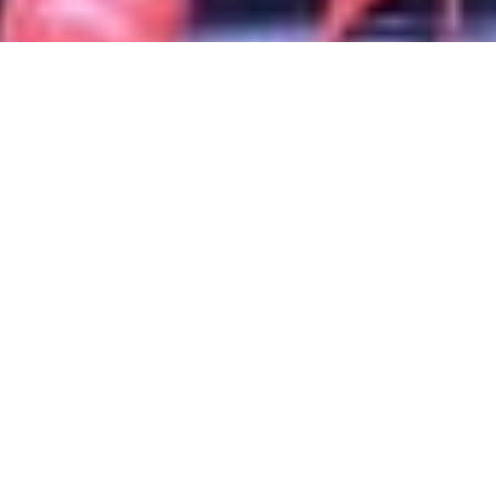
« Zurück zur Übersicht
ERNST-AUGUST DENKMAL IN
HANNOVER ALS
SCHWARMKUNST-SKULPTUR
PROJEKTDETAILS
Projekt:
FarbeStadttWerte: Ernst-August Denkmal in Hannover