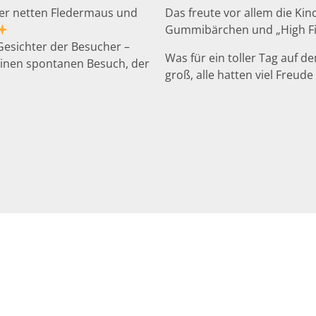
der netten Fledermaus und
Das freute vor allem die Kind
Gummibärchen und „High Fi
Gesichter der Besucher –
Was für ein toller Tag auf d
einen spontanen Besuch, der
groß, alle hatten viel Freud